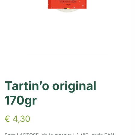
Tartin’o original
170gr
€
4,30
Sans LACTOSE, de la marque LA VIE, code EAN