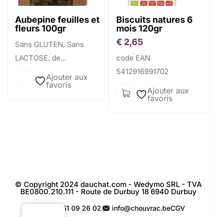
Aubepine feuilles et
Biscuits natures 6
fleurs 100gr
mois 120gr
€
2,65
Sans GLUTEN, Sans
LACTOSE, de...
code EAN
5412916991702
Ajouter aux
favoris
Ajouter aux
favoris
© Copyright 2024 dauchat.com - Wedymo SRL - TVA
BE0800.210.111 - Route de Durbuy 18 6940 Durbuy
+32 451 09 26 02
info@chouvrac.be
CGV