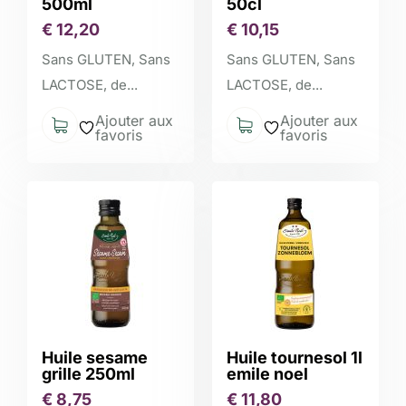
500ml
50cl
€
12,20
€
10,15
Sans GLUTEN, Sans
Sans GLUTEN, Sans
LACTOSE, de...
LACTOSE, de...
Ajouter aux
Ajouter aux
favoris
favoris
Huile sesame
Huile tournesol 1l
grille 250ml
emile noel
€
8,75
€
11,80