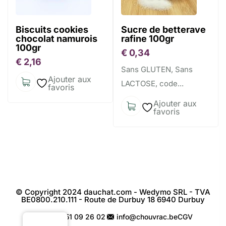
Biscuits cookies
Sucre de betterave
chocolat namurois
rafine 100gr
100gr
€
0,34
€
2,16
Sans GLUTEN, Sans
Ajouter aux
LACTOSE, code...
favoris
Ajouter aux
favoris
© Copyright 2024 dauchat.com - Wedymo SRL - TVA
BE0800.210.111 - Route de Durbuy 18 6940 Durbuy
+32 451 09 26 02
info@chouvrac.be
CGV