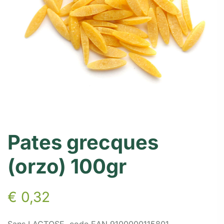
Pates grecques
(orzo) 100gr
€
0,32
Sans LACTOSE, code EAN 9100000115801